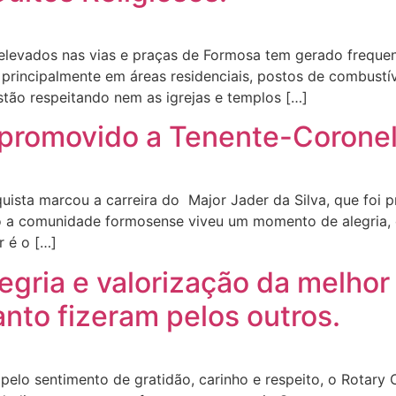
elevados nas vias e praças de Formosa tem gerado freque
, principalmente em áreas residenciais, postos de combustí
stão respeitando nem as igrejas e templos […]
é promovido a Tenente-Corone
ta marcou a carreira do Major Jader da Silva, que foi p
sso a comunidade formosense viveu um momento de alegria,
r é o […]
egria e valorização da melhor
nto fizeram pelos outros.
o sentimento de gratidão, carinho e respeito, o Rotary 