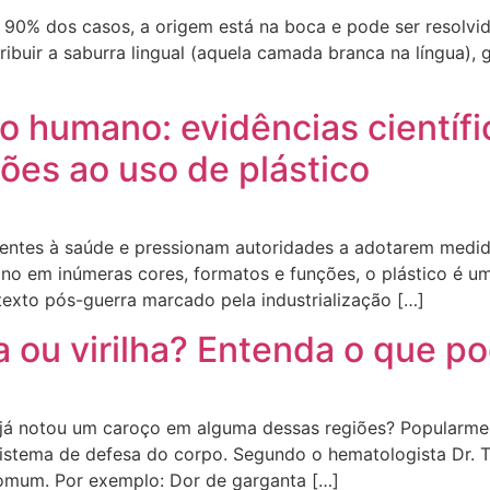
 90% dos casos, a origem está na boca e pode ser resolvi
ir a saburra lingual (aquela camada branca na língua), ge
o humano: evidências científ
ões ao uso de plástico
centes à saúde e pressionam autoridades a adotarem medid
no em inúmeras cores, formatos e funções, o plástico é um
exto pós-guerra marcado pela industrialização […]
a ou virilha? Entenda o que p
 já notou um caroço em alguma dessas regiões? Popularmen
istema de defesa do corpo. Segundo o hematologista Dr. T
comum. Por exemplo: Dor de garganta […]