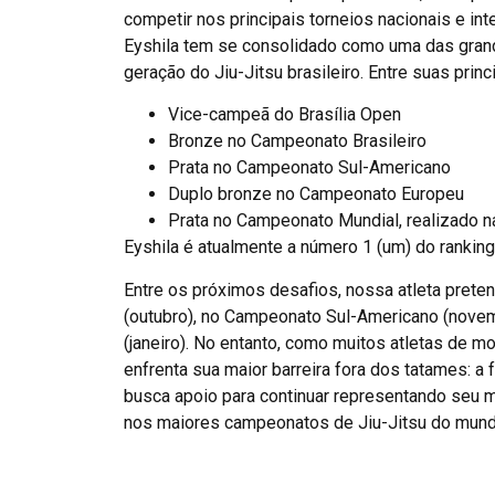
competir nos principais torneios nacionais e int
Eyshila tem se consolidado como uma das gra
geração do Jiu-Jitsu brasileiro. Entre suas prin
Vice-campeã do Brasília Open
Bronze no Campeonato Brasileiro
Prata no Campeonato Sul-Americano
Duplo bronze no Campeonato Europeu
Prata no Campeonato Mundial, realizado na
Eyshila é atualmente a número 1 (um) do ranking
Entre os próximos desafios, nossa atleta pret
(outubro), no Campeonato Sul-Americano (nove
(janeiro). No entanto, como muitos atletas de mo
enfrenta sua maior barreira fora dos tatames: a f
busca apoio para continuar representando seu mu
nos maiores campeonatos de Jiu-Jitsu do mund