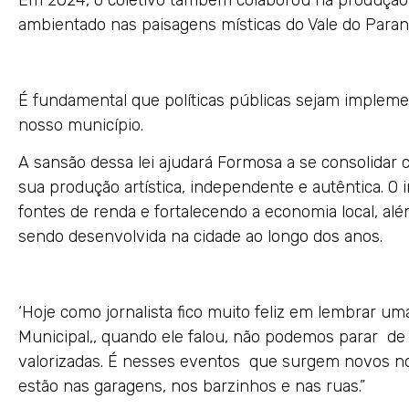
Em 2024, o coletivo também colaborou na produção
ambientado nas paisagens místicas do Vale do Paranã
É fundamental que políticas públicas sejam impleme
nosso município.
A sansão dessa lei ajudará Formosa a se consolidar 
sua produção artística, independente e autêntica. O 
fontes de renda e fortalecendo a economia local, alé
sendo desenvolvida na cidade ao longo dos anos.
‘Hoje como jornalista fico muito feliz em lembrar 
Municipal,, quando ele falou, não podemos parar de 
valorizadas. É nesses eventos que surgem novos no
estão nas garagens, nos barzinhos e nas ruas.”