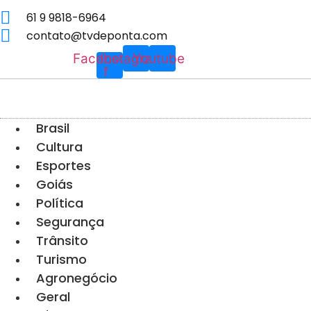
Pular
61 9 9818-6964
para
contato@tvdeponta.com
o
Facebook-
Instagram
Youtube
conteúdo
f
Brasil
Cultura
Esportes
Goiás
Política
Segurança
Trânsito
Turismo
Agronegócio
Geral