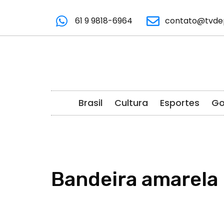
61 9 9818-6964
contato@tvde
Brasil
Cultura
Esportes
Go
Bandeira amarela 