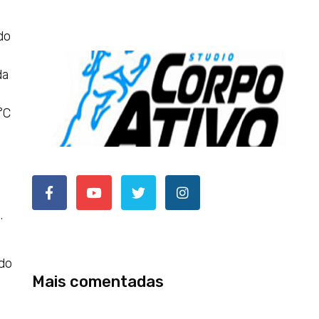
do
da
°C
.
 do
Mais comentadas