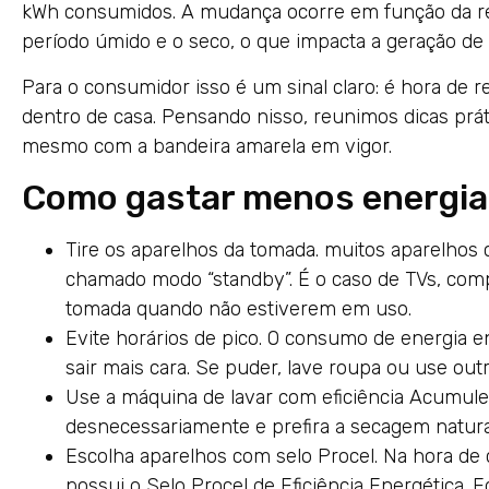
kWh consumidos. A mudança ocorre em função da red
período úmido e o seco, o que impacta a geração de e
Para o consumidor isso é um sinal claro: é hora de 
dentro de casa. Pensando nisso, reunimos dicas práti
mesmo com a bandeira amarela em vigor.
Como gastar menos energia
Tire os aparelhos da tomada. muitos aparelho
chamado modo “standby”. É o caso de TVs, com
tomada quando não estiverem em uso.
Evite horários de pico. O consumo de energia e
sair mais cara. Se puder, lave roupa ou use out
Use a máquina de lavar com eficiência Acumule 
desnecessariamente e prefira a secagem natural
Escolha aparelhos com selo Procel. Na hora de 
possui o Selo Procel de Eficiência Energética