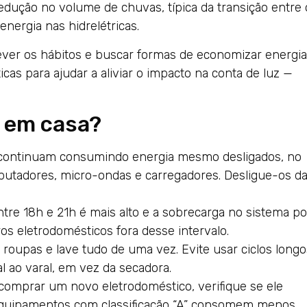
ução no volume de chuvas, típica da transição entre 
nergia nas hidrelétricas.
rever os hábitos e buscar formas de economizar energia
cas para ajudar a aliviar o impacto na conta de luz —
 em casa?
s continuam consumindo energia mesmo desligados, no
putadores, micro-ondas e carregadores. Desligue-os d
ntre 18h e 21h é mais alto e a sobrecarga no sistema p
ros eletrodomésticos fora desse intervalo.
roupas e lave tudo de uma vez. Evite usar ciclos longo
 ao varal, em vez da secadora.
comprar um novo eletrodoméstico, verifique se ele
. Equipamentos com classificação “A” consomem menos