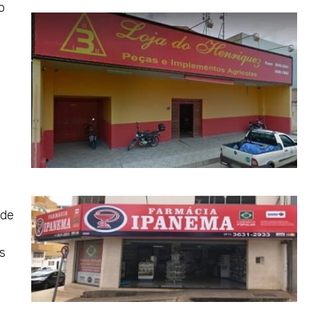
o
a
ode
s