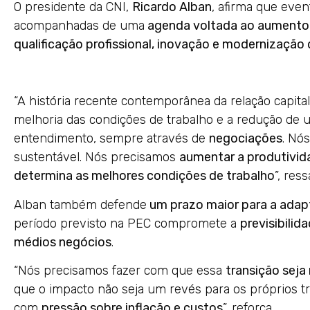
O presidente da CNI,
Ricardo Alban
, afirma que even
acompanhadas de uma
agenda voltada ao aumento 
qualificação profissional, inovação e modernização 
“A história recente contemporânea da relação capital
melhoria das condições de trabalho e a redução de 
entendimento, sempre através de
negociações
. Nó
sustentável. Nós precisamos
aumentar a produtivid
determina as melhores condições de trabalho
”, ress
Alban também defende
um prazo maior para a adap
período previsto na PEC compromete a
previsibilid
médios negócios
.
“Nós precisamos fazer com que essa
transição seja
que o impacto não seja um revés para os próprios t
com
pressão sobre inflação e custos
”, reforça.