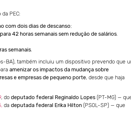
 da PEC:
lho com dois dias de descanso
;
para 42 horas semanais sem redução de salários
.
ras semanais
.
s-BA), também incluiu um dispositivo prevendo que 
para
amenizar os impactos da mudança sobre
resas e empresas de pequeno porte
, desde que haja
9
, do
deputado federal Reginaldo Lopes
(PT-MG) — qu
,
da
deputada federal Erika Hilton
(PSOL-SP) — que