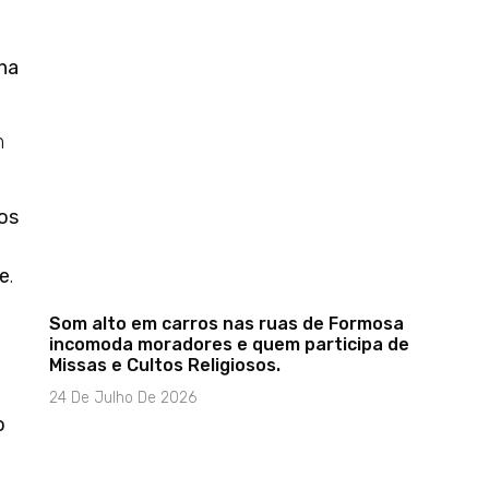
na
m
tos
e
.
Som alto em carros nas ruas de Formosa
incomoda moradores e quem participa de
Missas e Cultos Religiosos.
24 De Julho De 2026
o