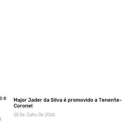
s e
Major Jader da Silva é promovido a Tenente-
Coronel
23 De Julho De 2026
a