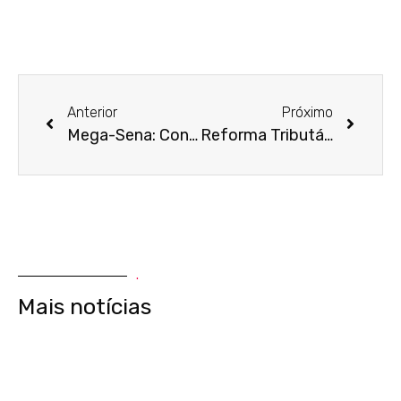
Anterior
Próximo
Mega-Sena: Confira os números sorteados do concurso 2.789
Reforma Tributária: prefeitos eleitos começam 2025 com os desafios da transição
.
Mais notícias