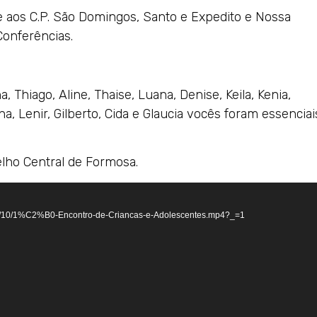
 aos C.P. São Domingos, Santo e Expedito e Nossa
Conferências.
na, Thiago, Aline, Thaise, Luana, Denise, Keila, Kenia,
a, Lenir, Gilberto, Cida e Glaucia vocês foram essenciai
lho Central de Formosa.
024/10/1%C2%B0-Encontro-de-Criancas-e-Adolescentes.mp4?_=1