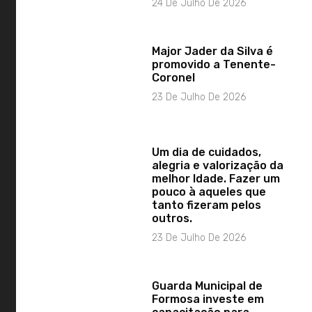
24 De Julho De 2026
Major Jader da Silva é
promovido a Tenente-
Coronel
23 De Julho De 2026
Um dia de cuidados,
alegria e valorização da
melhor Idade. Fazer um
pouco à aqueles que
tanto fizeram pelos
outros.
23 De Julho De 2026
Guarda Municipal de
Formosa investe em